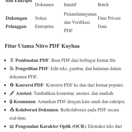
dan Enkripsi
Dokumen
Intuitif
Batch
Penandatanganan
Dukungan
Solusi
Fitur Privasi
dan Verifikasi
Pelanggan
Enterprise
Data
PDF
Fitur Utama Nitro PDF Kuyhaa
Pembuatan PDF
📄
:
Buat PDF dari berbagai format file.
Pengeditan PDF
📝
:
Edit teks, gambar, dan halaman dalam
dokumen PDF.
Konversi PDF
🔄
:
Konversi PDF ke dan dari format populer.
Anotasi
🖋️
:
Tambahkan komentar, anotasi, dan markah.
Keamanan
🔒
:
Amankan PDF dengan kata sandi dan enkripsi.
Kolaborasi Dokumen
📤
:
Berkolaborasi pada PDF secara
real-time.
Pengenalan Karakter Optik (OCR)
📖
:
Ekstraksi teks dari