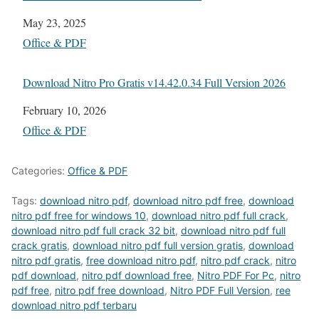
Date
May 23, 2025
In relation to
Office & PDF
Download Nitro Pro Gratis v14.42.0.34 Full Version 2026
Date
February 10, 2026
In relation to
Office & PDF
Categories:
Office & PDF
Tags:
download nitro pdf
,
download nitro pdf free
,
download
nitro pdf free for windows 10
,
download nitro pdf full crack
,
download nitro pdf full crack 32 bit
,
download nitro pdf full
crack gratis
,
download nitro pdf full version gratis
,
download
nitro pdf gratis
,
free download nitro pdf
,
nitro pdf crack
,
nitro
pdf download
,
nitro pdf download free
,
Nitro PDF For Pc
,
nitro
pdf free
,
nitro pdf free download
,
Nitro PDF Full Version
,
ree
download nitro pdf terbaru