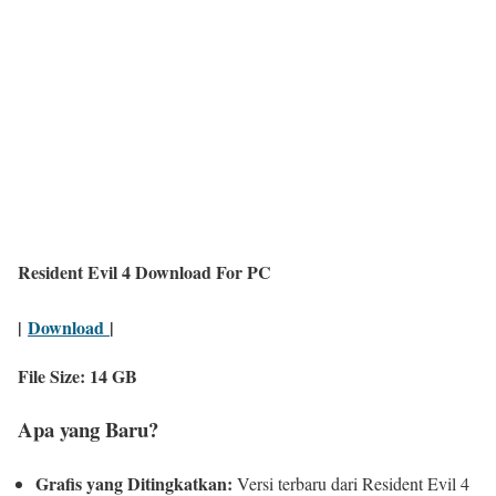
Resident Evil 4 Download For PC
|
Download
|
File Size: 14 GB
Apa yang Baru?
Grafis yang Ditingkatkan:
Versi terbaru dari Resident Evil 4