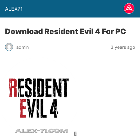
ALEX71
Download Resident Evil 4 For PC
admin
3 years ago