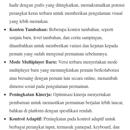
hadir dengan grafis yang ditingkatkan, memaksimalkan potensi
perangkat keras terbaru untuk memberikan pengalaman visual
yang lebih memukau.
Konten Tambahan:
Beberapa konten tambahan, seperti
senjata baru, level tambahan, dan cerita sampingan,
ditambahkan untuk memberikan variasi dan kejutan kepada
pemain yang sudah mengenal permainan sebelumnya.
Mode Multiplayer Baru:
Versi terbaru menyertakan mode
multiplayer baru yang memungkinkan pemain berkolaborasi
atau bersaing dengan pemain lain secara online, menambah
dimensi sosial pada pengalaman permainan.
Peningkatan Kinerja:
Optimisasi kinerja menyertakan
pembaruan untuk memastikan permainan berjalan lebih lancar,
bahkan di platform dengan spesifikasi rendah.
Kontrol Adaptif:
Peningkatan pada kontrol adaptif untuk
berbagai perangkat input, termasuk gamepad, keyboard, dan