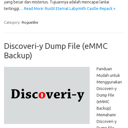
yang besar dan misterius. Tujuannya adalah mencapai lantai
tertinggi…
Read More: Rustil Eternal Labyrinth Castle-Repack »
Category:
Roguelike
Discoveri-y Dump File (eMMC
Backup)
Panduan
Mudah untuk
Menggunakan
Discoveri-y
Dump File
(eMMC
Backup)
Memahami
Discoveri-y