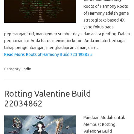
Roots of Harmony Roots
of Harmony adalah game
strategi text-based 4X
yang fokus pada
peperangan turf, manajemen sumber daya, dan acara penting. Dalam
permainan ini, Anda harus memimpin koloni Anda melalui berbagai
tahap pengembangan, menghadapi ancaman, dan…
Read More: Roots of Harmony Build 22349885 »
Category:
Indie
Rotting Valentine Build
22034862
Panduan Mudah untuk
Membuat Rotting
Valentine Build