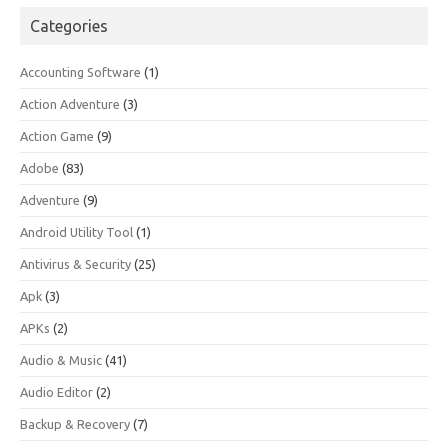
Categories
Accounting Software
(1)
Action Adventure
(3)
Action Game
(9)
Adobe
(83)
Adventure
(9)
Android Utility Tool
(1)
Antivirus & Security
(25)
Apk
(3)
APKs
(2)
Audio & Music
(41)
Audio Editor
(2)
Backup & Recovery
(7)