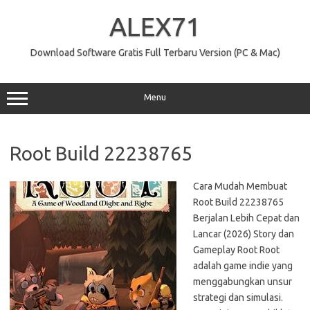
Skip
to
ALEX71
content
Download Software Gratis Full Terbaru Version (PC & Mac)
Menu
Root Build 22238765
Cara Mudah Membuat
Root Build 22238765
Berjalan Lebih Cepat dan
Lancar (2026) Story dan
Gameplay Root Root
adalah game indie yang
menggabungkan unsur
strategi dan simulasi.