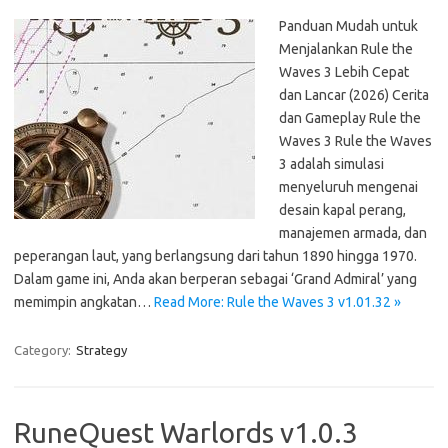
Panduan Mudah untuk
Menjalankan Rule the
Waves 3 Lebih Cepat
dan Lancar (2026) Cerita
dan Gameplay Rule the
Waves 3 Rule the Waves
3 adalah simulasi
menyeluruh mengenai
desain kapal perang,
manajemen armada, dan
peperangan laut, yang berlangsung dari tahun 1890 hingga 1970.
Dalam game ini, Anda akan berperan sebagai ‘Grand Admiral’ yang
memimpin angkatan…
Read More: Rule the Waves 3 v1.01.32 »
Category:
Strategy
RuneQuest Warlords v1.0.3