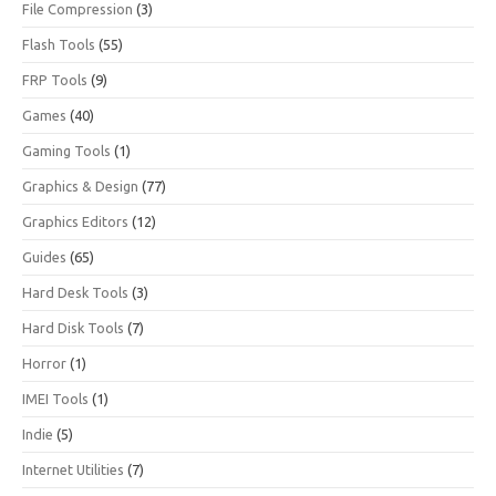
File Compression
(3)
Flash Tools
(55)
FRP Tools
(9)
Games
(40)
Gaming Tools
(1)
Graphics & Design
(77)
Graphics Editors
(12)
Guides
(65)
Hard Desk Tools
(3)
Hard Disk Tools
(7)
Horror
(1)
IMEI Tools
(1)
Indie
(5)
Internet Utilities
(7)