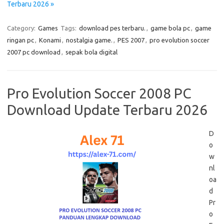
Terbaru 2026 »
Category:
Games
Tags:
download pes terbaru.
,
game bola pc
,
game
ringan pc
,
Konami
,
nostalgia game.
,
PES 2007
,
pro evolution soccer
2007 pc download
,
sepak bola digital
Pro Evolution Soccer 2008 PC
Download Update Terbaru 2026
D
o
w
nl
oa
d
Pr
o