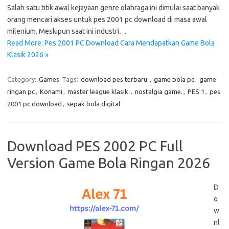
Salah satu titik awal kejayaan genre olahraga ini dimulai saat banyak
orang mencari akses untuk pes 2001 pc download di masa awal
milenium. Meskipun saat ini industri…
Read More: Pes 2001 PC Download Cara Mendapatkan Game Bola
Klasik 2026 »
Category:
Games
Tags:
download pes terbaru.
,
game bola pc
,
game
ringan pc
,
Konami
,
master league klasik.
,
nostalgia game.
,
PES 1
,
pes
2001 pc download
,
sepak bola digital
Download PES 2002 PC Full
Version Game Bola Ringan 2026
D
o
w
nl