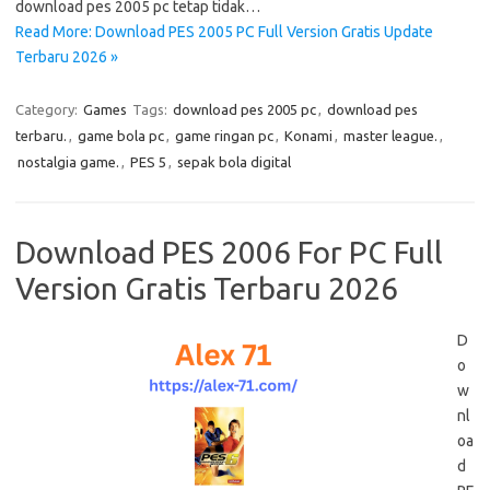
download pes 2005 pc tetap tidak…
Read More: Download PES 2005 PC Full Version Gratis Update
Terbaru 2026 »
Category:
Games
Tags:
download pes 2005 pc
,
download pes
terbaru.
,
game bola pc
,
game ringan pc
,
Konami
,
master league.
,
nostalgia game.
,
PES 5
,
sepak bola digital
Download PES 2006 For PC Full
Version Gratis Terbaru 2026
D
o
w
nl
oa
d