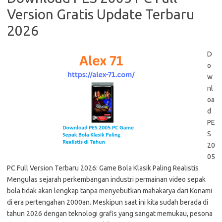
Version Gratis Update Terbaru
2026
D
o
w
nl
oa
d
PE
S
20
05
PC Full Version Terbaru 2026: Game Bola Klasik Paling Realistis
Mengulas sejarah perkembangan industri permainan video sepak
bola tidak akan lengkap tanpa menyebutkan mahakarya dari Konami
di era pertengahan 2000an. Meskipun saat ini kita sudah berada di
tahun 2026 dengan teknologi grafis yang sangat memukau, pesona