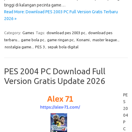
tinggi di kalangan pecinta game…
Read More: Download PES 2003 PC Full Version Gratis Terbaru
2026 »
Category:
Games
Tags:
download pes 2003 pc
,
download pes
terbaru.
,
game bola pc
,
game ringan pc
,
Konami
,
master league.
,
nostalgia game.
,
PES 3
,
sepak bola digital
PES 2004 PC Download Full
Version Gratis Update 2026
PE
S
20
04
P
C