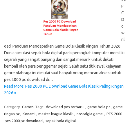
P
C
D
o
w
nl
oad: Panduan Mendapatkan Game Bola Klasik Ringan Tahun 2026
Dunia simulasi sepak bola digital pada perangkat komputer memiliki
sejarah yang sangat panjang dan sangat menarik untuk diikuti
kembali oleh para penggemar sejati. Salah satu titik awal kejayaan
genre olahraga ini dimulai saat banyak orang mencari akses untuk
pes 2000 pc download di…
Read More: Pes 2000 PC Download Game Bola Klasik Paling Ringan
2026 »
Category:
Games
Tags:
download pes terbaru.
,
game bola pc
,
game
ringan pc
,
Konami
,
master league klasik.
,
nostalgia game.
,
PES 2000
,
pes 2000 pc download
,
sepak bola digital