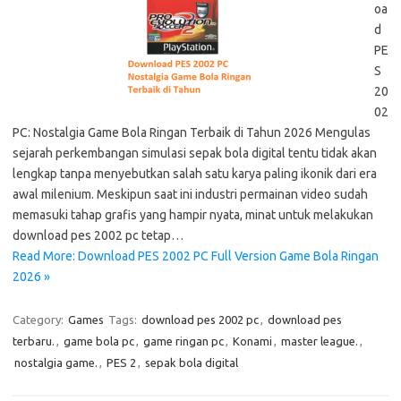
oa
d
PE
S
20
02
PC: Nostalgia Game Bola Ringan Terbaik di Tahun 2026 Mengulas
sejarah perkembangan simulasi sepak bola digital tentu tidak akan
lengkap tanpa menyebutkan salah satu karya paling ikonik dari era
awal milenium. Meskipun saat ini industri permainan video sudah
memasuki tahap grafis yang hampir nyata, minat untuk melakukan
download pes 2002 pc tetap…
Read More: Download PES 2002 PC Full Version Game Bola Ringan
2026 »
Category:
Games
Tags:
download pes 2002 pc
,
download pes
terbaru.
,
game bola pc
,
game ringan pc
,
Konami
,
master league.
,
nostalgia game.
,
PES 2
,
sepak bola digital