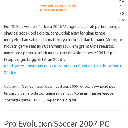
PE
S
20
06
For PC Full Version Terbaru 2026 Mengulas sejarah perkembangan
simulasi sepak bola digital tentu tidak akan lengkap tanpa
menyebutkan salah satu mahakarya terbesar dari Konami. Meskipun
industri game saat ini sudah memasuki era grafis ultra realistis,
minat para pemain untuk melakukan download pes 2006 for pc
tetap sangat tinggi di tahun 2026…
Read More: Download PES 2006 For PC Full Version Gratis Terbaru
2026 »
Category:
Games
Tags:
download pes 2006 for pc
,
download pes
terbaru.
,
game bola pc
,
game ringan pc
,
Konami
,
master league.
,
nostalgia game.
,
PES 6
,
sepak bola digital
Pro Evolution Soccer 2007 PC