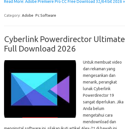
Read More: Adobe Premiere Pro CC Free Download 32/64 bit 2026 »
Category:
Adobe
Pc Software
Cyberlink Powerdirector Ultimate
Full Download 2026
Untuk membuat video
dan rekaman yang
mengesankan dan
menarik, perangkat
lunak Cyberlink
Powerdirector 19
sangat diperlukan. Jika
Anda belum
mengetahui cara
mendownload dan
menginstal software ini, silakan ikuti artikel Alex-71 di bawah ini.