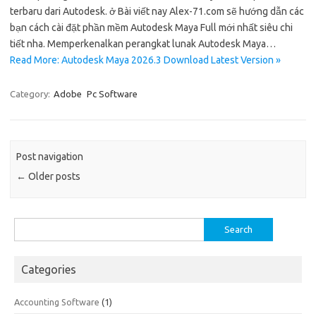
terbaru dari Autodesk. ở Bài viết nay Alex-71.com sẽ hướng dẫn các
bạn cách cài đặt phần mềm Autodesk Maya Full mới nhất siêu chi
tiết nha. Memperkenalkan perangkat lunak Autodesk Maya…
Read More: Autodesk Maya 2026.3 Download Latest Version »
Category:
Adobe
Pc Software
Post navigation
←
Older posts
Search
for:
Categories
Accounting Software
(1)