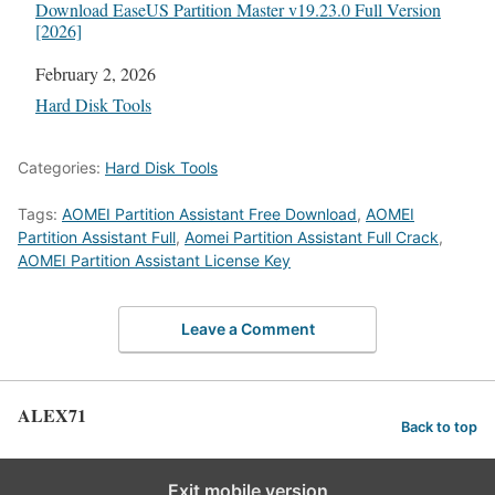
Download EaseUS Partition Master v19.23.0 Full Version
[2026]
Date
February 2, 2026
In relation to
Hard Disk Tools
Categories:
Hard Disk Tools
Tags:
AOMEI Partition Assistant Free Download
,
AOMEI
Partition Assistant Full
,
Aomei Partition Assistant Full Crack
,
AOMEI Partition Assistant License Key
Leave a Comment
ALEX71
Back to top
Exit mobile version