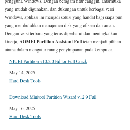
pengguna Windows. Dengan beragam fitur canggih, antarmuka
yang mudah digunakan, dan dukungan untuk berbagai versi
Windows, aplikasi ini menjadi solusi yang handal bagi siapa pun
yang membutuhkan manajemen disk yang efisien dan aman.
Dengan versi terbaru yang terus diperbarui dan meningkatkan
AOMEI Partition Assistant Full
kinerja,
tetap menjadi pilihan
utama dalam mengatur ruang penyimpanan pada komputer.
NIUBI Partition v10.2.0 Editor Full Crack
Date
May 14, 2025
In relation to
Hard Desk Tools
Download Minitool Partition Wizard v12.9 Full
Date
May 16, 2025
In relation to
Hard Desk Tools