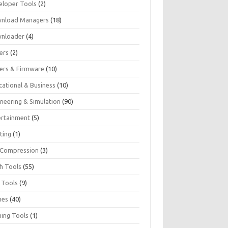
eloper Tools
(2)
nload Managers
(18)
nloader
(4)
ers
(2)
vers & Firmware
(10)
cational & Business
(10)
ineering & Simulation
(90)
ertainment
(5)
ting
(1)
e Compression
(3)
sh Tools
(55)
 Tools
(9)
mes
(40)
ing Tools
(1)