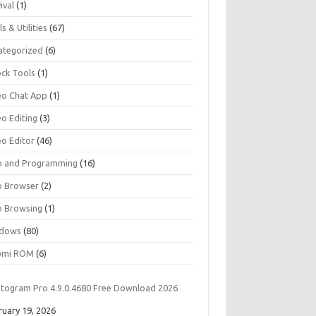
ival
(1)
s & Utilities
(67)
ategorized
(6)
ock Tools
(1)
eo Chat App
(1)
eo Editing
(3)
eo Editor
(46)
 and Programming
(16)
 Browser
(2)
 Browsing
(1)
dows
(80)
omi ROM
(6)
Stogram Pro 4.9.0.4680 Free Download 2026
e
ruary 19, 2026