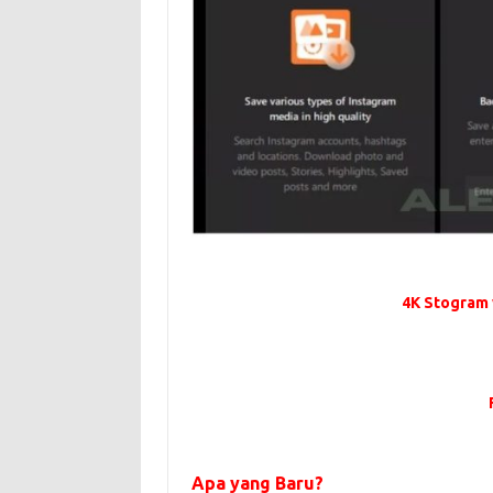
4K Stogram 
Apa yang Baru?