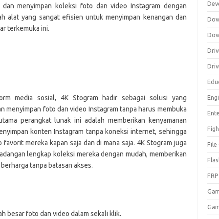
Dev
dan menyimpan koleksi foto dan video Instagram dengan
ah alat yang sangat efisien untuk menyimpan kenangan dan
Dow
r terkemuka ini.
Dow
Driv
Dri
Edu
orm media sosial, 4K Stogram hadir sebagai solusi yang
Eng
 menyimpan foto dan video Instagram tanpa harus membuka
Ent
n utama perangkat lunak ini adalah memberikan kenyamanan
Figh
yimpan konten Instagram tanpa koneksi internet, sehingga
favorit mereka kapan saja dan di mana saja. 4K Stogram juga
Fil
dangan lengkap koleksi mereka dengan mudah, memberikan
Fla
erharga tanpa batasan akses.
FRP
Ga
Gam
besar foto dan video dalam sekali klik.