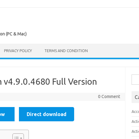
ion (PC & Mac)
PRIVACY POLICY
TERMS AND CONDITION
Sea
v4.9.0.4680 Full Version
for:
0 Comment
C
Acc
ow
Direct download
Act
Act