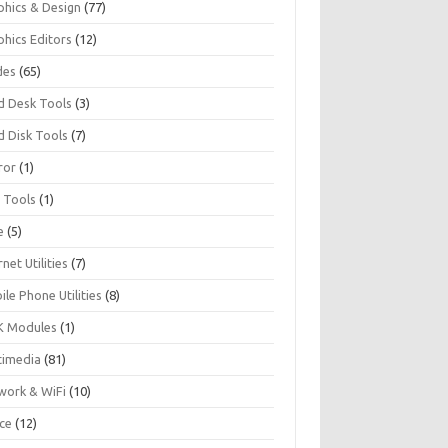
phics & Design
(77)
phics Editors
(12)
des
(65)
d Desk Tools
(3)
d Disk Tools
(7)
ror
(1)
I Tools
(1)
e
(5)
rnet Utilities
(7)
le Phone Utilities
(8)
 Modules
(1)
timedia
(81)
work & WiFi
(10)
ice
(12)