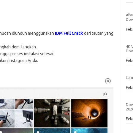
Aise
Dow
Dat
Feb
 mudah diunduh menggunakan
IDM Full Crack
dari tautan yang
4K 
langkah demi langkah.
Dow
ngga proses instalasi selesai.
akun Instagram Anda.
Dat
Feb
Lum
Dat
Feb
Dow
202
Dat
Feb