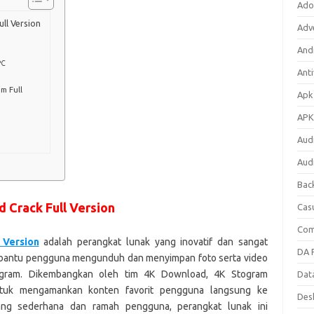
Ado
ll Version
Adv
Andr
PC
Anti
m Full
Apk
APK
Aud
Aud
Bac
 Crack Full Version
Cas
Com
 Version
adalah perangkat lunak yang inovatif dan sangat
DA F
bantu pengguna mengunduh dan menyimpan foto serta video
stagram. Dikembangkan oleh tim 4K Download, 4K Stogram
Dat
tuk mengamankan konten favorit pengguna langsung ke
Des
ng sederhana dan ramah pengguna, perangkat lunak ini