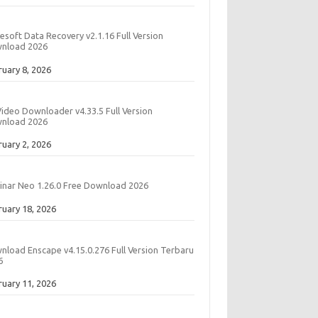
esoft Data Recovery v2.1.16 Full Version
nload 2026
e
ruary 8, 2026
Video Downloader v4.33.5 Full Version
nload 2026
e
ruary 2, 2026
inar Neo 1.26.0 Free Download 2026
e
ruary 18, 2026
nload Enscape v4.15.0.276 Full Version Terbaru
6
e
ruary 11, 2026