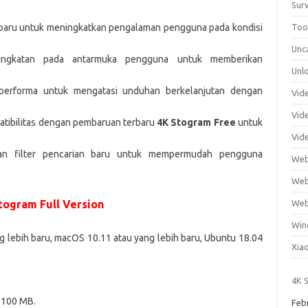
Surv
Tool
aru untuk meningkatkan pengalaman pengguna pada kondisi
Unc
ngkatan pada antarmuka pengguna untuk memberikan
Unl
 performa untuk mengatasi unduhan berkelanjutan dengan
Vid
Vid
tibilitas dengan pembaruan terbaru
4K Stogram Free
untuk
Vid
n filter pencarian baru untuk mempermudah pengguna
Web
Web
Web
togram Full Version
Win
 lebih baru, macOS 10.11 atau yang lebih baru, Ubuntu 18.04
Xia
4K 
 100 MB.
Dat
Feb