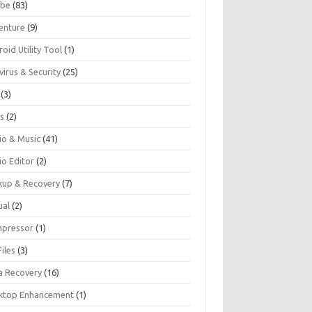
be
(83)
enture
(9)
oid Utility Tool
(1)
virus & Security
(25)
(3)
s
(2)
io & Music
(41)
io Editor
(2)
kup & Recovery
(7)
ual
(2)
pressor
(1)
iles
(3)
a Recovery
(16)
ktop Enhancement
(1)