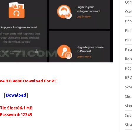
Off
Ope
Pc 
Pho
Puz
Rac
Rec
Rog
RP
v4.9.0.4680 Download For PC
Scr
|
Download
|
Sho
Sim
File Size:86.1 MB
Password:12345
Spo
Str