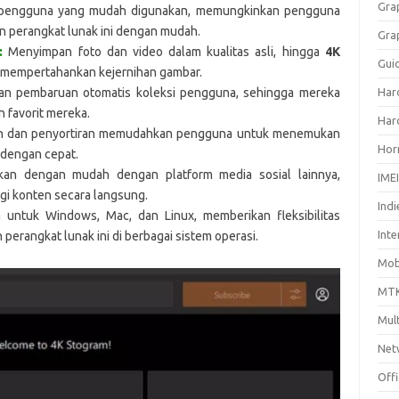
Gra
pengguna yang mudah digunakan, memungkinkan pengguna
 perangkat lunak ini dengan mudah.
Gra
:
Menyimpan foto dan video dalam kualitas asli, hingga
4K
Gui
mempertahankan kejernihan gambar.
 pembaruan otomatis koleksi pengguna, sehingga mereka
Har
n favorit mereka.
Har
ian dan penyortiran memudahkan pengguna untuk menemukan
Hor
 dengan cepat.
kan dengan mudah dengan platform media sosial lainnya,
IME
i konten secara langsung.
Indi
 untuk Windows, Mac, dan Linux, memberikan fleksibilitas
Inte
rangkat lunak ini di berbagai sistem operasi.
Mobi
MTK
Mul
Net
Off