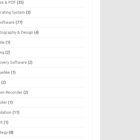
ice & PDF
(35)
rating System
(3)
Software
(77)
tography & Design
(4)
zle
(1)
ing
(2)
overy Software
(2)
uelike
(1)
G
(2)
een Recorder
(2)
oter
(1)
ulation
(11)
rt
(1)
ategy
(8)