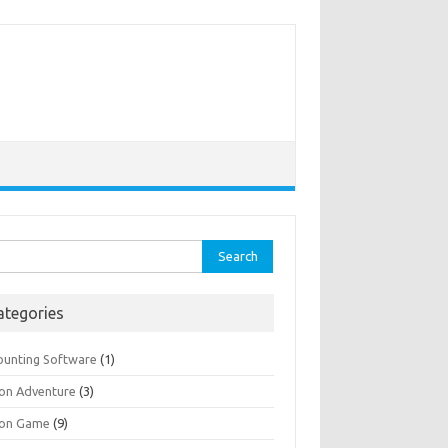
rch
ategories
ounting Software
(1)
ion Adventure
(3)
ion Game
(9)