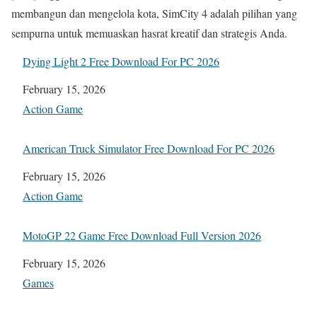
membangun dan mengelola kota, SimCity 4 adalah pilihan yang
sempurna untuk memuaskan hasrat kreatif dan strategis Anda.
Dying Light 2 Free Download For PC 2026
Date
February 15, 2026
In relation to
Action Game
American Truck Simulator Free Download For PC 2026
Date
February 15, 2026
In relation to
Action Game
MotoGP 22 Game Free Download Full Version 2026
Date
February 15, 2026
In relation to
Games