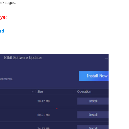
ekaligus.
ya:
ad