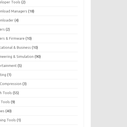
eloper Tools
(2)
nload Managers
(18)
nloader
(4)
ers
(2)
vers & Firmware
(10)
cational & Business
(10)
ineering & Simulation
(90)
ertainment
(5)
ting
(1)
e Compression
(3)
sh Tools
(55)
 Tools
(9)
mes
(40)
ing Tools
(1)