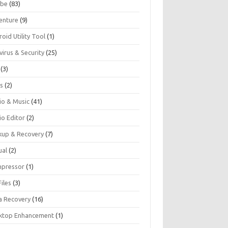
be
(83)
enture
(9)
oid Utility Tool
(1)
virus & Security
(25)
(3)
s
(2)
io & Music
(41)
io Editor
(2)
kup & Recovery
(7)
ual
(2)
pressor
(1)
iles
(3)
a Recovery
(16)
ktop Enhancement
(1)