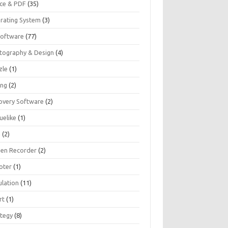
ice & PDF
(35)
rating System
(3)
Software
(77)
tography & Design
(4)
zle
(1)
ing
(2)
overy Software
(2)
uelike
(1)
G
(2)
een Recorder
(2)
oter
(1)
ulation
(11)
rt
(1)
ategy
(8)