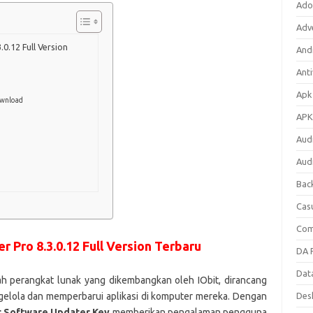
Ado
Adv
0.12 Full Version
Andr
Anti
Apk
ownload
APK
Aud
Aud
Bac
Cas
Com
 Pro 8.3.0.12 Full Version Terbaru
DA F
Dat
ah perangkat lunak yang dikembangkan oleh IObit, dirancang
ola dan memperbarui aplikasi di komputer mereka. Dengan
Des
t Software Updater Key
memberikan pengalaman pengguna