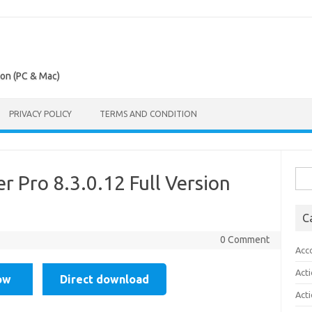
ion (PC & Mac)
PRIVACY POLICY
TERMS AND CONDITION
Sea
r Pro 8.3.0.12 Full Version
for:
C
0 Comment
Acc
Act
ow
Direct download
Act