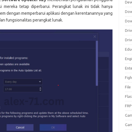
Dev
mereka tetap diperbarui. Perangkat lunak ini tidak hanya
Dow
em dengan memperbarui aplikasi dengan kerentanannya yang
 dan fungsionalitas perangkat lunak.
Dow
Driv
Dri
Edu
Eng
Ent
Figh
Fil
Fla
FRP
Ga
Gam