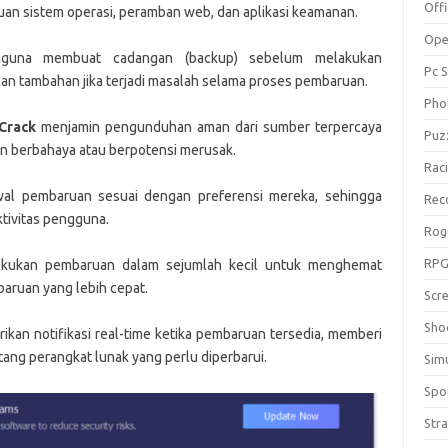
Off
an sistem operasi, peramban web, dan aplikasi keamanan.
Ope
ngguna membuat cadangan (backup) sebelum melakukan
Pc 
 tambahan jika terjadi masalah selama proses pembaruan.
Pho
Crack
menjamin pengunduhan aman dari sumber terpercaya
Puz
an berbahaya atau berpotensi merusak.
Rac
al pembaruan sesuai dengan preferensi mereka, sehingga
Rec
tivitas pengguna.
Rog
RP
lakukan pembaruan dalam sejumlah kecil untuk menghemat
ruan yang lebih cepat.
Scr
Sho
kan notifikasi real-time ketika pembaruan tersedia, memberi
ng perangkat lunak yang perlu diperbarui.
Sim
Spo
Str