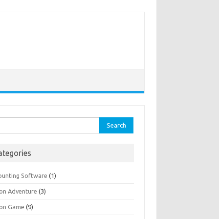
rch
ategories
ounting Software
(1)
ion Adventure
(3)
ion Game
(9)