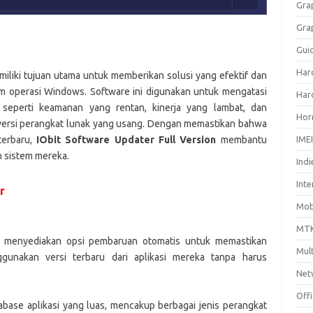
Gra
Gra
Gui
Har
iliki tujuan utama untuk memberikan solusi yang efektif dan
tem operasi Windows. Software ini digunakan untuk mengatasi
Har
eperti keamanan yang rentan, kinerja yang lambat, dan
Hor
 versi perangkat lunak yang usang. Dengan memastikan bahwa
terbaru,
IObit Software Updater Full Version
membantu
IME
 sistem mereka.
Indi
Inte
r
Mobi
MTK
menyediakan opsi pembaruan otomatis untuk memastikan
Mul
unakan versi terbaru dari aplikasi mereka tanpa harus
Net
Off
tabase aplikasi yang luas, mencakup berbagai jenis perangkat