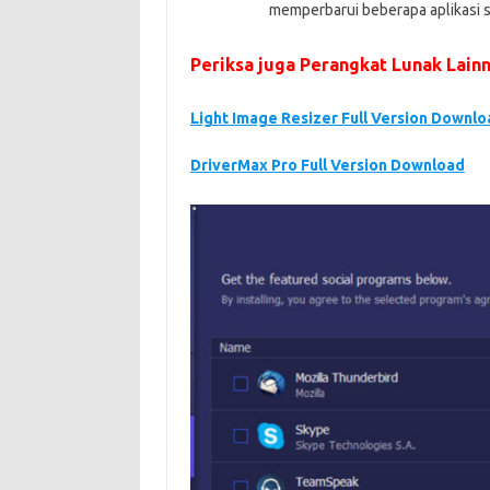
memperbarui beberapa aplikasi s
Periksa juga Perangkat Lunak Lainn
Light Image Resizer Full Version Downlo
DriverMax Pro Full Version Download