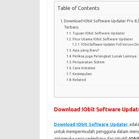
Table of Contents
Download IObit Software Updater Pro 8.3.
Terbaru
Tujuan IObit Software Updater
Fitur Utama IObit Software Updater
IObit Software Updater Full Version D
Apa yang Baru?
Periksa juga Perangkat Lunak Lainnya:
Persyaratan Sistem
Cara Instalasi
Kesimpulan
Related
Download IObit Software Updater
Download IObit Software Updater
adal
untuk mempermudah pengguna dalam mengel
antarmuka yang sederhana dan intuitif,
IObi