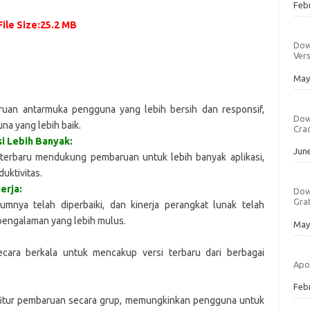
Dat
Feb
File Size:25.2 MB
Dow
Ver
Dat
May
uan antarmuka pengguna yang lebih bersih dan responsif,
Dow
a yang lebih baik.
Crac
i Lebih Banyak:
Dat
Jun
 terbaru mendukung pembaruan untuk lebih banyak aplikasi,
duktivitas.
erja:
Dow
Grat
umnya telah diperbaiki, dan kinerja perangkat lunak telah
pengalaman yang lebih mulus.
Dat
May
secara berkala untuk mencakup versi terbaru dari berbagai
Apo
Dat
Feb
fitur pembaruan secara grup, memungkinkan pengguna untuk