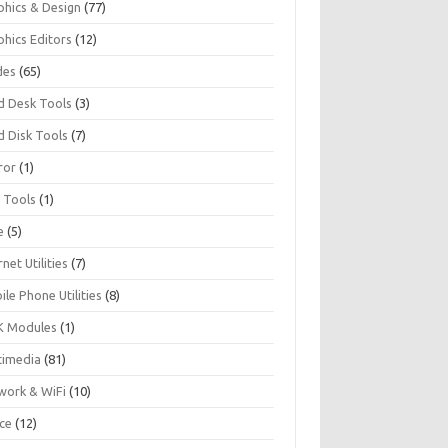
phics & Design
(77)
phics Editors
(12)
des
(65)
d Desk Tools
(3)
d Disk Tools
(7)
ror
(1)
I Tools
(1)
e
(5)
rnet Utilities
(7)
le Phone Utilities
(8)
 Modules
(1)
timedia
(81)
work & WiFi
(10)
ice
(12)