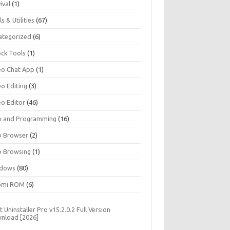
ival
(1)
s & Utilities
(67)
ategorized
(6)
ock Tools
(1)
eo Chat App
(1)
eo Editing
(3)
eo Editor
(46)
 and Programming
(16)
 Browser
(2)
 Browsing
(1)
dows
(80)
omi ROM
(6)
t Uninstaller Pro v15.2.0.2 Full Version
nload [2026]