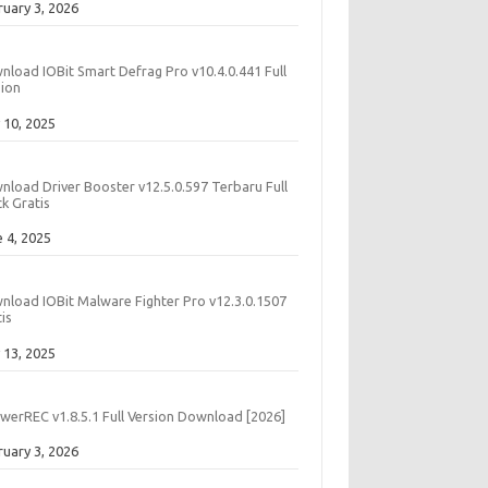
e
ruary 3, 2026
nload IOBit Smart Defrag Pro v10.4.0.441 Full
sion
e
 10, 2025
nload Driver Booster v12.5.0.597 Terbaru Full
k Gratis
e
e 4, 2025
nload IOBit Malware Fighter Pro v12.3.0.1507
is
e
 13, 2025
werREC v1.8.5.1 Full Version Download [2026]
e
ruary 3, 2026