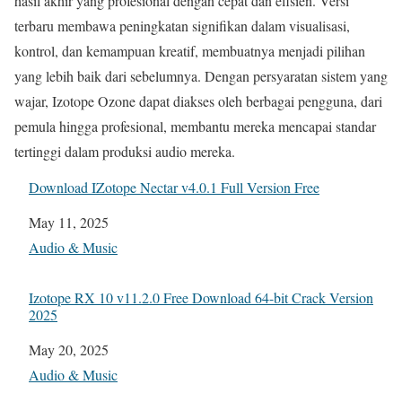
hasil akhir yang profesional dengan cepat dan efisien. Versi
terbaru membawa peningkatan signifikan dalam visualisasi,
kontrol, dan kemampuan kreatif, membuatnya menjadi pilihan
yang lebih baik dari sebelumnya. Dengan persyaratan sistem yang
wajar, Izotope Ozone dapat diakses oleh berbagai pengguna, dari
pemula hingga profesional, membantu mereka mencapai standar
tertinggi dalam produksi audio mereka.
Download IZotope Nectar v4.0.1 Full Version Free
Date
May 11, 2025
In relation to
Audio & Music
Izotope RX 10 v11.2.0 Free Download 64-bit Crack Version
2025
Date
May 20, 2025
In relation to
Audio & Music