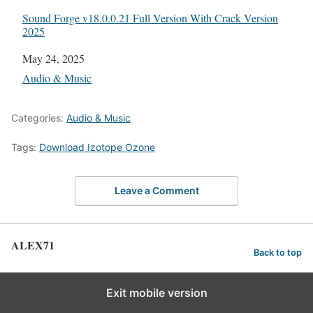
Sound Forge v18.0.0.21 Full Version With Crack Version
2025
Date
May 24, 2025
In relation to
Audio & Music
Categories:
Audio & Music
Tags:
Download Izotope Ozone
Leave a Comment
ALEX71
Back to top
Exit mobile version