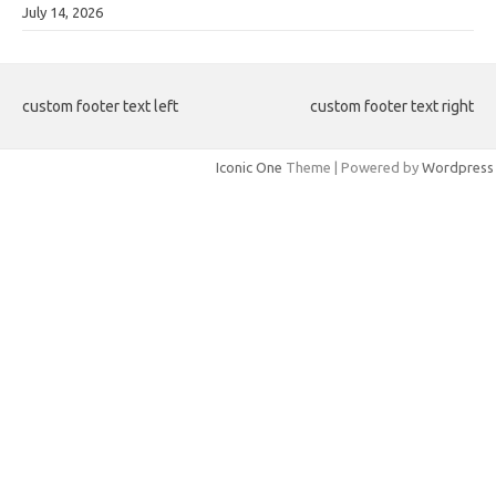
Date
July 14, 2026
custom footer text left
custom footer text right
Iconic One
Theme | Powered by
Wordpress