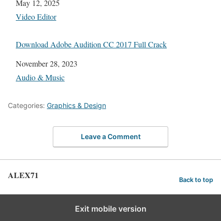
Date
May 12, 2025
In relation to
Video Editor
Download Adobe Audition CC 2017 Full Crack
Date
November 28, 2023
In relation to
Audio & Music
Categories:
Graphics & Design
Leave a Comment
ALEX71
Back to top
Exit mobile version