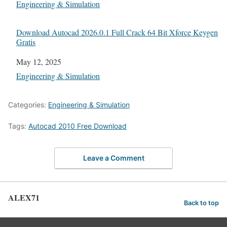
In relation to
Engineering & Simulation
Download Autocad 2026.0.1 Full Crack 64 Bit Xforce Keygen
Gratis
Date
May 12, 2025
In relation to
Engineering & Simulation
Categories:
Engineering & Simulation
Tags:
Autocad 2010 Free Download
Leave a Comment
ALEX71
Back to top