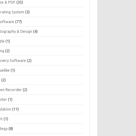
ice & PDF
(35)
rating System
(3)
Software
(77)
tography & Design
(4)
zle
(1)
ing
(2)
overy Software
(2)
uelike
(1)
G
(2)
een Recorder
(2)
oter
(1)
ulation
(11)
rt
(1)
ategy
(8)