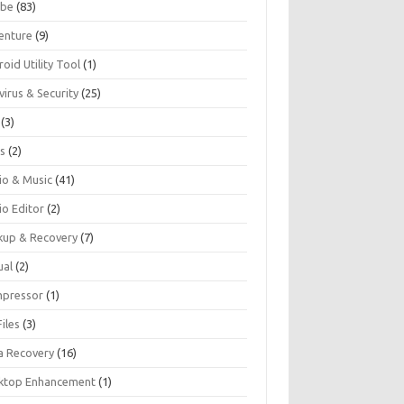
be
(83)
enture
(9)
oid Utility Tool
(1)
virus & Security
(25)
(3)
s
(2)
io & Music
(41)
io Editor
(2)
kup & Recovery
(7)
ual
(2)
pressor
(1)
iles
(3)
a Recovery
(16)
ktop Enhancement
(1)