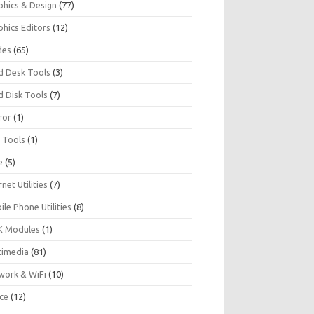
phics & Design
(77)
phics Editors
(12)
des
(65)
d Desk Tools
(3)
d Disk Tools
(7)
ror
(1)
I Tools
(1)
e
(5)
rnet Utilities
(7)
le Phone Utilities
(8)
 Modules
(1)
timedia
(81)
work & WiFi
(10)
ice
(12)