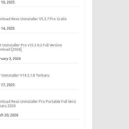
e
 10, 2025
nload Revo Uninstaller V5.3.7 Pro Gratis
e
 14, 2025
t Uninstaller Pro v15.2.0.2 Full Version
nload [2026]
e
ruary 3, 2026
 Uninstaller V14.3.1.8 Terbaru
e
 17, 2025
load Revo Uninstaller Pro Portable Full Versi
baru 2026
e
ch 20, 2026