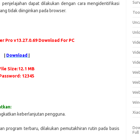
Surv
 penjelajahan dapat dilakukan dengan cara mengidentifikasi
ang tidak diinginkan pada browser.
Tool
Unc
Unl
er Pro v13.27.0.69 Download For PC
Vid
Vid
|
Download
|
Vid
File Size:12.1 MB
Web
Password: 12345
Web
Web
Win
tkan:
Xia
gkatkan keberlanjutan pengguna.
Dow
 program terbaru, dilakukan pemutakhiran rutin pada basis
Full