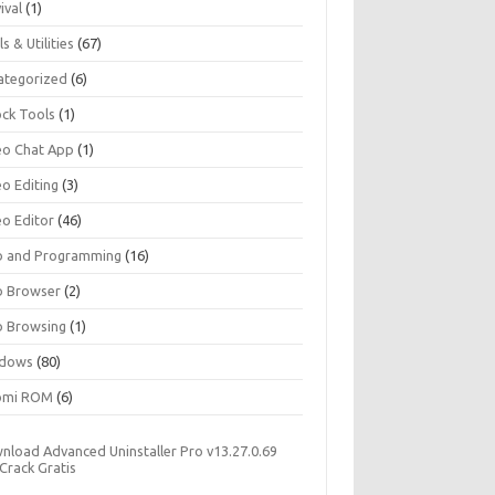
ival
(1)
s & Utilities
(67)
ategorized
(6)
ock Tools
(1)
eo Chat App
(1)
eo Editing
(3)
eo Editor
(46)
 and Programming
(16)
 Browser
(2)
 Browsing
(1)
dows
(80)
omi ROM
(6)
nload Advanced Uninstaller Pro v13.27.0.69
 Crack Gratis