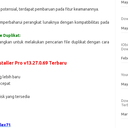
Dat
May
 potensial, terdapat pembaruan pada fitur keamanannya.
Dow
erbaharui perangkat lunaknya dengan kompatibilitas pada
Dat
May
e Duplikat:
angkan untuk melakukan pencarian file duplikat dengan cara
IObi
Dow
Dat
Feb
taller Pro v13.27.0.69 Terbaru
Your
 lebih baru
 cepat
Dat
May
sk yang tersedia
Down
Ter
Dat
Mar
lex71
.