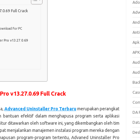
Ado
.0.69 Full Crack
Adv
Andr
Download For PC
Anti
r Pro v13.27.0.69
Apk
APK
Aud
Aud
Bac
Cas
ro v13.27.0.69 Full Crack
Com
a,
Advanced Uninstaller Pro Terbaru
merupakan perangkat
DA F
 bantuan efektif dalam menghapusa program serta aplikasi
Dat
itur ditawarkan oleh software ini, yang dikembangkan oleh tim
dapat menjalankan manajemen instalasi program mereka dengan
Des
ghapusan program-program tertentu, Advaned Uninstaller Pro