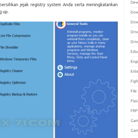
Dev
ersihkan jejak registry system Anda serta meningkatankan
g up.
Dow
Dow
Driv
Dri
Edu
Eng
Ent
Figh
Fil
Fla
FRP
Ga
Gam