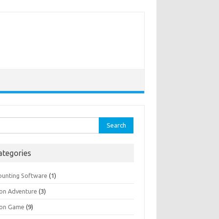
rch
ategories
ounting Software
(1)
ion Adventure
(3)
ion Game
(9)