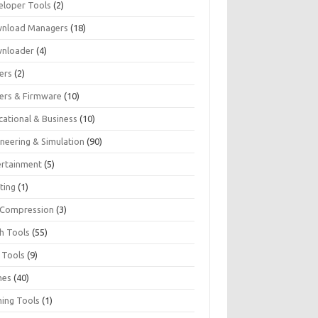
eloper Tools
(2)
nload Managers
(18)
nloader
(4)
ers
(2)
vers & Firmware
(10)
cational & Business
(10)
ineering & Simulation
(90)
ertainment
(5)
ting
(1)
e Compression
(3)
sh Tools
(55)
 Tools
(9)
mes
(40)
ing Tools
(1)