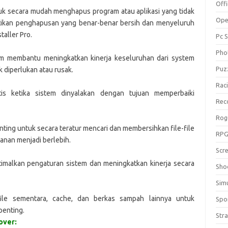
Off
uk secara mudah menghapus program atau aplikasi yang tidak
Ope
stikan penghapusan yang benar-benar bersih dan menyeluruh
aller Pro.
Pc 
Pho
tem membantu meningkatkan kinerja keseluruhan dari system
Puz
 diperlukan atau rusak.
Rac
is ketika sistem dinyalakan dengan tujuan memperbaiki
Rec
Rog
nting untuk secara teratur mencari dan membersihkan file-file
RP
nan menjadi berlebih.
Scr
timalkan pengaturan sistem dan meningkatkan kinerja secara
Sho
Sim
ile sementara, cache, dan berkas sampah lainnya untuk
Spo
enting.
Str
over: