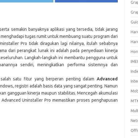
Gra
Gra
Gui
erta semakin banyaknya aplikasi yang tersedia, tidak jarang
Har
 menghadapi tugas rumit untuk membuang suatu program dari
Har
installer Pro tidak diragukan lagi nilainya, itulah sebabnya
ama dari perangkat lunak ini adalah pada penyediaan kinerja
Hor
keseluruhan.
Langkah-langkah ini membantu pengguna untuk
IME
nannya sendiri, meningkatkan performa sistemnya dan
Indi
 salah satu fitur yang berperan penting dalam
Advanced
Inte
ndows, registri adalah basis data yang sangat penting. Namun
Mobi
bkan gangguan kinerja maupun stabilitas.
Mencegah akumulasi
i, Advanced Uninstaller Pro memastikan proses penghapusan
MTK
Mul
Net
Off