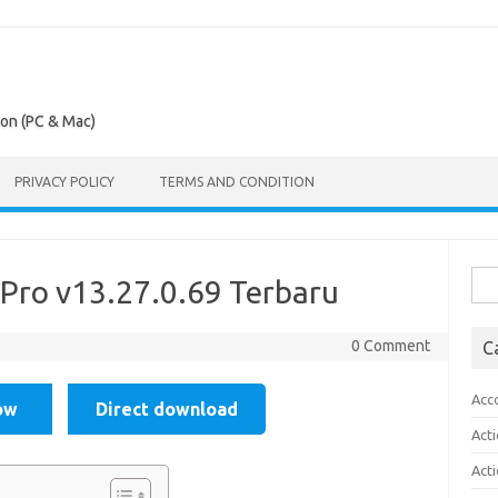
ion (PC & Mac)
PRIVACY POLICY
TERMS AND CONDITION
Sea
 Pro v13.27.0.69 Terbaru
for:
0 Comment
C
Acc
ow
Direct download
Act
Act