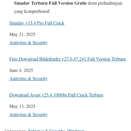
Smadav Terbaru Full Version Gratis
demi perlindungan
yang komprehensif.
Smadav v15.4 Pro Full Crack
Date
May 21, 2025
In relation to
Antivirus & Security
Free Download Bitdefender v27.0.47.241 Full Version Terbaru
Date
June 4, 2025
In relation to
Antivirus & Security
Download Avast v25.4.10068a Full Crack Terbaru
Date
May 13, 2025
In relation to
Antivirus & Security
Categories:
Antivirus & Security
,
Windows